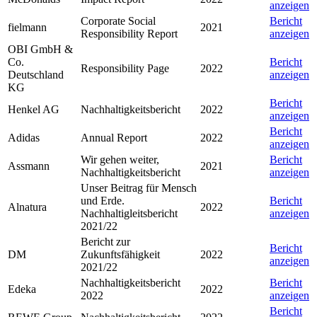
anzeigen
Corporate Social
Bericht
fielmann
2021
Responsibility Report
anzeigen
OBI GmbH &
Co.
Bericht
Responsibility Page
2022
Deutschland
anzeigen
KG
Bericht
Henkel AG
Nachhaltigkeitsbericht
2022
anzeigen
Bericht
Adidas
Annual Report
2022
anzeigen
Wir gehen weiter,
Bericht
Assmann
2021
Nachhaltigkeitsbericht
anzeigen
Unser Beitrag für Mensch
und Erde.
Bericht
Alnatura
2022
Nachhaltigleitsbericht
anzeigen
2021/22
Bericht zur
Bericht
DM
Zukunftsfähigkeit
2022
anzeigen
2021/22
Nachhaltigkeitsbericht
Bericht
Edeka
2022
2022
anzeigen
Bericht