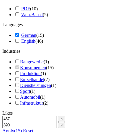
PDF
(
10
)
Web-Based
(
5
)
Languages
German
(
15
)
English
(
46
)
Industries
Baugewerbe
(
1
)
Konsumenten
(
15
)
Produktion
(
1
)
Einzelhandel
(
7
)
Dienstleistungen
(
1
)
Sport
(
1
)
Automobil
(
1
)
Infrastruktur
(
2
)
Likes
×
×
Apply
(15)
Reset