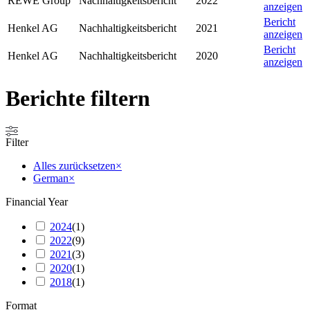
REWE Group
Nachhaltigkeitsbericht
2022
anzeigen
Bericht
Henkel AG
Nachhaltigkeitsbericht
2021
anzeigen
Bericht
Henkel AG
Nachhaltigkeitsbericht
2020
anzeigen
Berichte filtern
Filter
Alles zurücksetzen
×
German
×
Financial Year
2024
(
1
)
2022
(
9
)
2021
(
3
)
2020
(
1
)
2018
(
1
)
Format