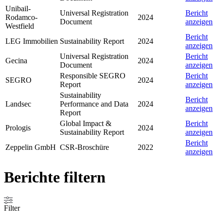
Unibail-
Universal Registration
Bericht
Rodamco-
2024
Document
anzeigen
Westfield
Bericht
LEG Immobilien
Sustainability Report
2024
anzeigen
Universal Registration
Bericht
Gecina
2024
Document
anzeigen
Responsible SEGRO
Bericht
SEGRO
2024
Report
anzeigen
Sustainability
Bericht
Landsec
Performance and Data
2024
anzeigen
Report
Global Impact &
Bericht
Prologis
2024
Sustainability Report
anzeigen
Bericht
Zeppelin GmbH
CSR-Broschüre
2022
anzeigen
Berichte filtern
Filter