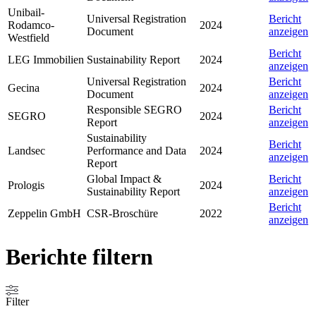
Unibail-
Universal Registration
Bericht
Rodamco-
2024
Document
anzeigen
Westfield
Bericht
LEG Immobilien
Sustainability Report
2024
anzeigen
Universal Registration
Bericht
Gecina
2024
Document
anzeigen
Responsible SEGRO
Bericht
SEGRO
2024
Report
anzeigen
Sustainability
Bericht
Landsec
Performance and Data
2024
anzeigen
Report
Global Impact &
Bericht
Prologis
2024
Sustainability Report
anzeigen
Bericht
Zeppelin GmbH
CSR-Broschüre
2022
anzeigen
Berichte filtern
Filter